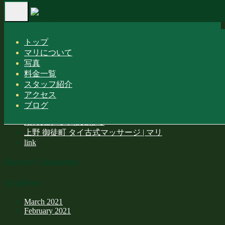
Toggle
SPA PACKAGE
navigation
Home
-
-
SPA PACKAGE
トップ
マリについて
写真
料金一覧
スタッフ紹介
アクセス
Recent Posts
ブログ
頭の先からつま先まで
上野 御徒町 タイ古式マッサージ | マリ
link
Recent Comments
Archives
March 2021
February 2021