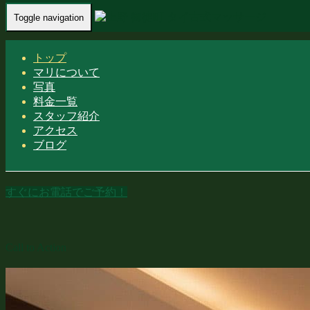
Toggle navigation
トップ
マリについて
写真
上野 御徒町 | マリ タイマッサージ
料金一覧
スタッフ紹介
アクセス
「タイの古式技術で心身を整える。至高のリラクゼーション
ブログ
をあなたに。」
すぐにお電話でご予約！
Call to Action