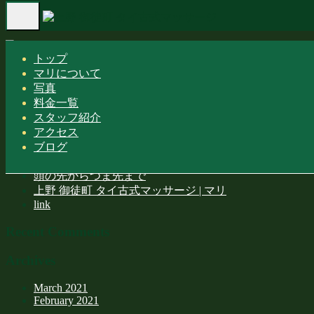
Toggle
Home
-
上野 御徒町 タイ古式マッサージ…
navigation
トップ
マリについて
上野 御徒町 タイ古式マッサージ | マリ
写真
料金一覧
スタッフ紹介
アクセス
Recent Posts
ブログ
頭の先からつま先まで
上野 御徒町 タイ古式マッサージ | マリ
link
Recent Comments
Archives
March 2021
February 2021