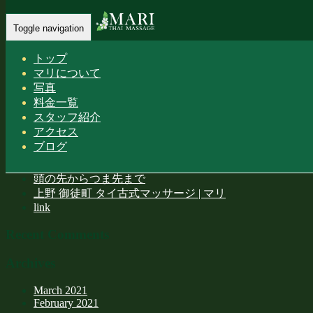
Home
-
上野 御徒町 タイ古式マッサージ…
Toggle navigation
トップ
マリについて
上野 御徒町 タイ古式マッサージ | マリ
写真
料金一覧
スタッフ紹介
アクセス
ブログ
Recent Posts
頭の先からつま先まで
上野 御徒町 タイ古式マッサージ | マリ
link
Recent Comments
Archives
March 2021
February 2021