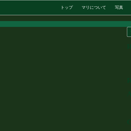
トップ
マリについて
写真
R
R
A
C