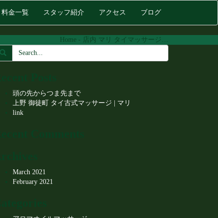
料金一覧
スタッフ紹介
アクセス
ブログ
Home
-
店内 マリ タイマッサージ…
ecent Posts
頭の先からつま先まで
上野 御徒町 タイ古式マッサージ | マリ
link
ecent Comments
rchives
March 2021
February 2021
ategories